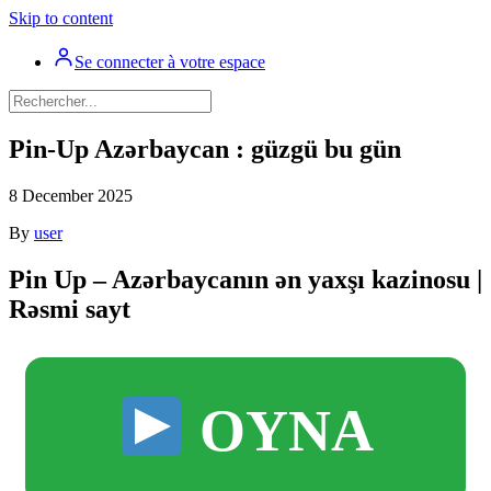
Skip to content
Se connecter à votre espace
Pin-Up Azərbaycan : güzgü bu gün
8 December 2025
By
user
Pin Up – Azərbaycanın ən yaxşı kazinosu |
Rəsmi sayt
OYNA