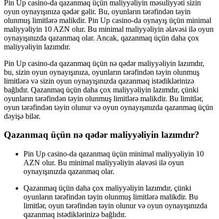
Pin Up casino-da qazanmaq üçün maliyyəliyin məsuliyyəti sizin
oyun oynayışınıza qədər gəlir. Bu, oyunların tərəfindən təyin
olunmuş limitlərə malikdir. Pin Up casino-da oynayış üçün minimal
maliyyəliyin 10 AZN olur. Bu minimal maliyyəliyin əlavəsi ilə oyun
oynayışınızda qazanmaq olar. Ancak, qazanmaq üçün daha çox
maliyyəliyin lazımdır.
Pin Up casino-da qazanmaq üçün nə qədər maliyyəliyin lazımdır,
bu, sizin oyun oynayışınıza, oyunların tərəfindən təyin olunmuş
limitlərə və sizin oyun oynayışınızda qazanmaq istədiklərinizə
bağlıdır. Qazanmaq üçün daha çox maliyyəliyin lazımdır, çünki
oyunların tərəfindən təyin olunmuş limitlərə malikdir. Bu limitlər,
oyun tərəfindən təyin olunur və oyun oynayışınızda qazanmaq üçün
dəyişə bilər.
Qazanmaq üçün nə qədər maliyyəliyin lazımdır?
Pin Up casino-da qazanmaq üçün minimal maliyyəliyin 10
AZN olur. Bu minimal maliyyəliyin əlavəsi ilə oyun
oynayışınızda qazanmaq olar.
Qazanmaq üçün daha çox maliyyəliyin lazımdır, çünki
oyunların tərəfindən təyin olunmuş limitlərə malikdir. Bu
limitlər, oyun tərəfindən təyin olunur və oyun oynayışınızda
qazanmaq istədiklərinizə bağlıdır.