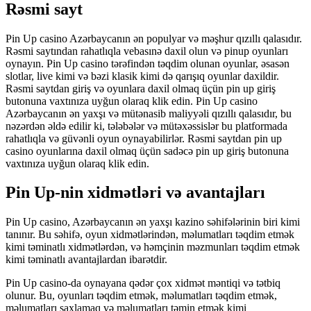
Rəsmi sayt
Pin Up casino Azərbaycanın ən populyar və məşhur qızıllı qalasıdır.
Rəsmi saytından rahatlıqla vebasınə daxil olun və pinup oyunları
oynayın. Pin Up casino tərəfindən təqdim olunan oyunlar, əsasən
slotlar, live kimi və bəzi klasik kimi də qarışıq oyunlar daxildir.
Rəsmi saytdan giriş və oyunlara daxil olmaq üçün pin up giriş
butonuna vaxtınıza uyğun olaraq klik edin. Pin Up casino
Azərbaycanın ən yaxşı və mütənasib maliyyəli qızıllı qalasıdır, bu
nəzərdən əldə edilir ki, tələbələr və mütəxəssislər bu platformada
rahatlıqla və güvənli oyun oynayabilirlər. Rəsmi saytdan pin up
casino oyunlarına daxil olmaq üçün sadəcə pin up giriş butonuna
vaxtınıza uyğun olaraq klik edin.
Pin Up-nin xidmətləri və avantajları
Pin Up casino, Azərbaycanın ən yaxşı kazino səhifələrinin biri kimi
tanınır. Bu səhifə, oyun xidmətlərindən, məlumatları təqdim etmək
kimi təminatlı xidmətlərdən, və həmçinin məzmunları təqdim etmək
kimi təminatlı avantajlardan ibarətdir.
Pin Up casino-da oynayana qədər çox xidmət məntiqi və tətbiq
olunur. Bu, oyunları təqdim etmək, məlumatları təqdim etmək,
məlumatları saxlamaq və məlumatları təmin etmək kimi