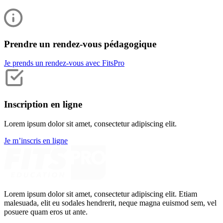
Prendre un rendez-vous pédagogique
Je prends un rendez-vous avec FitsPro
Inscription en ligne
Lorem ipsum dolor sit amet, consectetur adipiscing elit.
Je m’inscris en ligne
Lorem ipsum dolor sit amet, consectetur adipiscing elit. Etiam
malesuada, elit eu sodales hendrerit, neque magna euismod sem, vel
posuere quam eros ut ante.