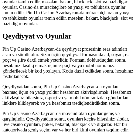
oyunlar təmin edilir, məsələn, bakart, blackjack, slot və bəzi digər
oyunlar. Casino-da müraciətçilərə ən yaxşı və təhlükəsiz oyunlar
təmin edilir. Pin Up Casino Azərbaycan-da müraciətçilərə ən yaxşı
və təhlükəsiz oyunlar təmin edilir, məsələn, bakart, blackjack, slot və
bəzi digər oyunlar.
Qeydiyyat və Oyunlar
Pin Up Casino Azərbaycan-da qeydiyyat prosesinin əsas adımları
asan və sürətli olur. Sizin üçün qeydiyyat formasında ad, soyad, e-
poçt və şifrə daxil etmək yeterlidir. Formanı doldurduqdan sonra,
hesabınızı təsdiq etmək üçün e-poçt və ya mobil nömrənizə
göndəriləcək bir kod yoxlayın. Kodu daxil etdikdən sonra, hesabınız
təsdiqlənəcək.
Qeydiyyatdan sonra, Pin Up Casino Azərbaycan-da oyunlara
baxmaq üçün ən yaxşı yoldur hesabınızı aktivləşdirmək. Hesabınızı
aktivləşdirə bilərsiniz, e-poçt və ya mobil nömrənizdən göndərilən
linklərə klikləyərək və ya hesabınızı təsdiqləndirdikdən sonra.
Pin Up Casino Azərbaycan-da mövcud olan oyunlar geniş və
qarşılıqlıdir. Qeydiyyatdan sonra, oyunları keçirə bilərsiniz: slotlar,
live casino oyunları, poker, bakarat, blackjack və digərlər. Hər bir
kateqoriyada geniş seçim var və her biri kimi oyunları təqdim edir.