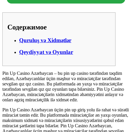
Содержимое
Quruluş və Xidmətlər
Qeydiyyat və Oyunlar
Pin Up Casino Azərbaycan – bu pin up casino tərəfindən təqdim
edilən, Azərbaycanlılar üçün məşhur və müraciətçilər tərəfindən
sevgilən qız qız casino. Bu platformada ən yaxşı və müraciətçilər
tərəfindən sevgilən qız qız oyunları tapa bilərsiniz. Pin Up Casino
Azərbaycan, müraciətçilərin xidmətindən əhəmiyyətini anlayır və
onları əgziq müraciətçilik ilə xidmət edir.
Pin Up Casino Azərbaycan üçün pin up giriş yolu ilə rahat və sürətli
müraciət təmin edir. Bu platformada müraciətçilər ən yaxşı oyunları,
maksimum xidməti və müraciətçilərin xüsusiyyətlərini qəbul edən
müraciət şərtlərini tapa bilərlər. Pin Up Casino Azərbaycan,
Azərbaycanlılar üçün məşhur və müraciətçilər tərəfindən sevgilən