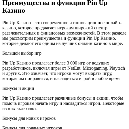
Преимущества и функции Pin Up
Казино
Pin Up Казино – это современное и инновационное онлайн-
казино, которое предлагает игрокам широкий спектр
развлекательных и финансовых возможностей. В этом разделе
мы рассмотрим преимущества и функции Pin Up Казино,
которые делают его одним из лучших онлайн-казино в мире.
Большой выбор игр
Pin Up Казино предлагает более 3 000 игр от ведущих
разработчиков, включая игры от NetEnt, Microgaming, Playtech
и других. Это означает, что игроки могут выбрать игру,
которая им понравится, и насладиться игрой в любое время.
Бонусы и акции
Pin Up Казино предлагает различные бонусы и акции, чтобы
помочь игрокам начать игру и насладиться игрой. Некоторые
из них включают:
Бонусы для новых игроков
Бонусы для лояльных игроков