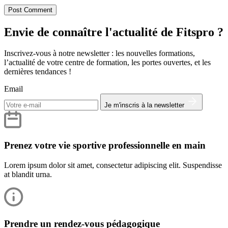
Envie de connaître l'actualité de Fitspro ?
Inscrivez-vous à notre newsletter : les nouvelles formations,
l’actualité de votre centre de formation, les portes ouvertes, et les
dernières tendances !
Email
Je m'inscris à la newsletter
Prenez votre vie sportive professionnelle en main
Lorem ipsum dolor sit amet, consectetur adipiscing elit. Suspendisse
at blandit urna.
Prendre un rendez-vous pédagogique