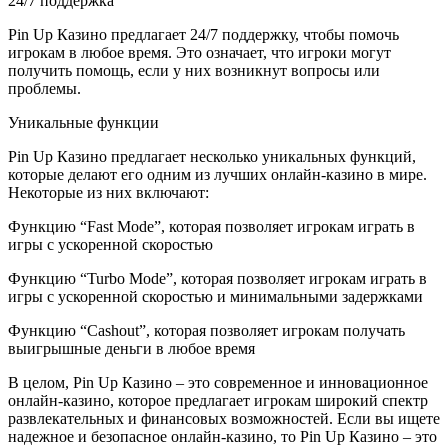
24/7 поддержка
Pin Up Казино предлагает 24/7 поддержку, чтобы помочь
игрокам в любое время. Это означает, что игроки могут
получить помощь, если у них возникнут вопросы или
проблемы.
Уникальные функции
Pin Up Казино предлагает несколько уникальных функций,
которые делают его одним из лучших онлайн-казино в мире.
Некоторые из них включают:
Функцию “Fast Mode”, которая позволяет игрокам играть в
игры с ускоренной скоростью
Функцию “Turbo Mode”, которая позволяет игрокам играть в
игры с ускоренной скоростью и минимальными задержками
Функцию “Cashout”, которая позволяет игрокам получать
выигрышные деньги в любое время
В целом, Pin Up Казино – это современное и инновационное
онлайн-казино, которое предлагает игрокам широкий спектр
развлекательных и финансовых возможностей. Если вы ищете
надежное и безопасное онлайн-казино, то Pin Up Казино – это