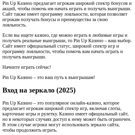
Pin Up Казино предлагает игрокам широкий спектр бонусов и
акций, чтобы помочь им начать играть и получать выигрыши.
Сайт также имеет программу лояльности, которая позволяет
игрокам получать бонусы и преимущества за свою
лояльность.
Если вы ищете казино, где можно играть в любимые игры и
получать реальные выигрыши, то Pin Up Казино – ваш выбор.
Сайт имеет официальный статус, широкий спектр игр и
программу лояльности, чтобы помочь вам начать играть и
получать выигрыши.
Начните играть сейчас!
Pin Up Казино – это ваш путь к выигрышам!
Вход на зеркало (2025)
Pin Up Казино – это популярное онлайн-казино, которое
предлагает игрокам широкий спектр игр, включая слоты,
карточные игры и рулетку. Казино имеет официальный сайт,
но в некоторых случаях доступ к нему может быть ограничен.
В этом случае игроки могут использовать зеркало сайта,
чтобы продолжить играть.