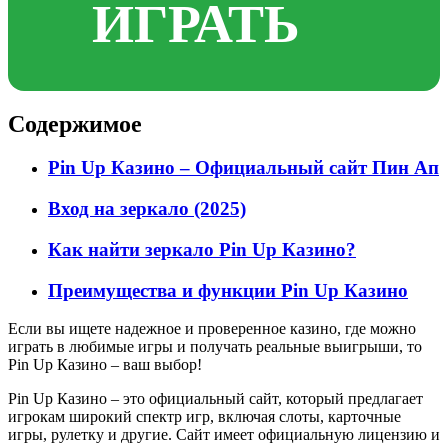
ИГРАТЬ
Содержимое
Pin Up Казино – Официальный сайт Пин Ап
Вход на зеркало (2025)
Как найти зеркало Pin Up Казино?
Преимущества и функции Pin Up Казино
Если вы ищете надежное и проверенное казино, где можно
играть в любимые игры и получать реальные выигрыши, то
Pin Up Казино – ваш выбор!
Pin Up Казино – это официальный сайт, который предлагает
игрокам широкий спектр игр, включая слоты, карточные
игры, рулетку и другие. Сайт имеет официальную лицензию и