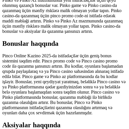
Pinko və Pinko Az məzmununda yeni müraciətçilər üçün qeyd
olunmuş qazançlı bonuslar var. Pinko game və Pinko casino-da
qazanmaq üçün mənfiy risklərə malik olmayan yollar tapın. Pinko
casino-da qazanmaq üçün pinco promo code-ni istifadə edərək
maddi məbləği artırın. Pinko və Pinko Az məzmununda qazanmaq
üçün mənfiy risklərə malik olmayan yollar tapın. Pinko casino-da
bonuslar və aksiyalar ilə qazanma şansınızı artırın.
Bonuslar haqqında
Pinco Online Kazino 2025-da istifadəçilər üçün geniş bonus
sistemini təqdim edir. Pinco promo code və Pinco casino promo
code ilə qazanma şansınızı artırın. Bu kodlar, oyunlara başlamadan
qrupda paylaşılaraq və ya Pinco casino sahəsindən alınaraq istifadə
edilə bilər. Pinco game və Pinko az platformasında da bu kodlar
işləyir. Bonuslar, yeni qeydiyyat yaratmaq, beləliklə Pinco casino və
ya Pinko platformasına qədər gəzdiyinizdən sonra və ya beləliklə
belə oyunlara başlamaqdan sonra təqdim olunur. Pinco casino və
Pinko platformasında bonuslar, qazanma məbləği ilə birlikdə
qazanma olasılığını artırır. Bu bonuslar, Pinco və Pinko
platformasının istifadəçilərini qazanma olasılığını artırmaq və
oyunları daha çox sevdirmək üçün hazırlanmışdır.
Aksiyalar haqqında