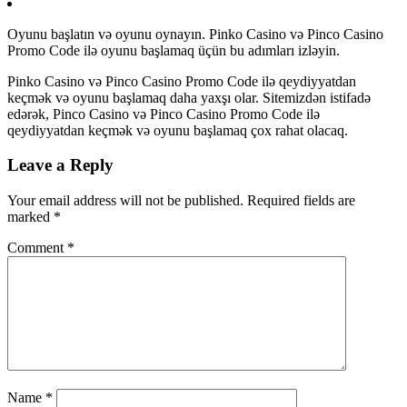
Oyunu başlatın və oyunu oynayın. Pinko Casino və Pinco Casino
Promo Code ilə oyunu başlamaq üçün bu adımları izləyin.
Pinko Casino və Pinco Casino Promo Code ilə qeydiyyatdan
keçmək və oyunu başlamaq daha yaxşı olar. Sitemizdən istifadə
edərək, Pinco Casino və Pinco Casino Promo Code ilə
qeydiyyatdan keçmək və oyunu başlamaq çox rahat olacaq.
Leave a Reply
Your email address will not be published.
Required fields are
marked
*
Comment
*
Name
*