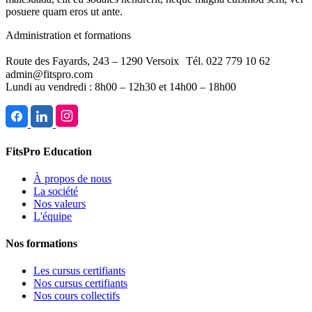
posuere quam eros ut ante.
Administration et formations
Route des Fayards, 243 – 1290 Versoix Tél. 022 779 10 62
admin@fitspro.com
Lundi au vendredi : 8h00 – 12h30 et 14h00 – 18h00
FitsPro Education
À propos de nous
La société
Nos valeurs
L'équipe
Nos formations
Les cursus certifiants
Nos cursus certifiants
Nos cours collectifs