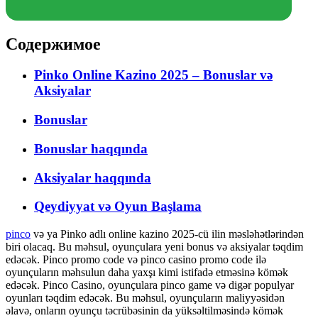
Содержимое
Pinko Online Kazino 2025 – Bonuslar və
Aksiyalar
Bonuslar
Bonuslar haqqında
Aksiyalar haqqında
Qeydiyyat və Oyun Başlama
pinco
və ya Pinko adlı online kazino 2025-cü ilin məsləhətlərindən
biri olacaq. Bu məhsul, oyunçulara yeni bonus və aksiyalar təqdim
edəcək. Pinco promo code və pinco casino promo code ilə
oyunçuların məhsulun daha yaxşı kimi istifadə etməsinə kömək
edəcək. Pinco Casino, oyunçulara pinco game və digər populyar
oyunları təqdim edəcək. Bu məhsul, oyunçuların maliyyəsidən
əlavə, onların oyunçu təcrübəsinin da yüksəltilməsində kömək