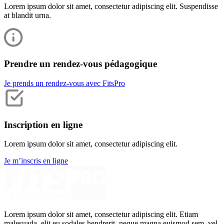
Lorem ipsum dolor sit amet, consectetur adipiscing elit. Suspendisse
at blandit urna.
Prendre un rendez-vous pédagogique
Je prends un rendez-vous avec FitsPro
Inscription en ligne
Lorem ipsum dolor sit amet, consectetur adipiscing elit.
Je m’inscris en ligne
Lorem ipsum dolor sit amet, consectetur adipiscing elit. Etiam
malesuada, elit eu sodales hendrerit, neque magna euismod sem, vel