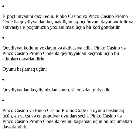
E-poçt ünvanını daxil edin. Pinko Casino və Pinco Casino Promo
Code ilə qeydiyyatdan keçmək üçün e-poçt ünvanı dəyərləndirilir və
aktivasiya e-poçtunuzun yoxlanılması üçün bir kod göndərilir.
Qeydiyyat kodunu yoxlayın və aktivasiya edin. Pinko Casino və
Pinco Casino Promo Code ilə qeydiyyatdan keçmək üçün bu
adımları dəyərləndirin.
Oyunu başlamaq üçün:
Qeydiyyatdan keçdiyinizdən sonra, sitemizdən giriş edin.
Pinco Casino və Pinco Casino Promo Code ilə oyunu başlamaq
üçün, ən yaxşı və en populyar oyunları seçin. Pinko Casino və
Pinco Casino Promo Code ilə oyunu başlamaq üçün bu məlumatları
dəyərləndirin.