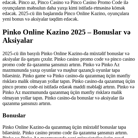
edəcək. Pinco az, Pinco Casino və Pinco Casino Promo Code ilə
oyunçuların məhsulun daha yaxşı kimi istifadə etməsinə kömək
edəcək. 2025-cü ilin başlarında Pinco Online Kazino, oyunçulara
yeni bonus və aksiyalar təqdim edəcək.
Pinko Online Kazino 2025 – Bonuslar və
Aksiyalar
2025-cü ilin basyılı Pinko Online Kazino-da müxtəlif bonuslar və
aksiyalar ilə qarşını çıxılır. Pinko casino promo code və pinco casino
promo code ilə qazanma şansınızı artırın. Pinko və Pinko Az
məzmununda yaxşı oyunlar və məşhur qazançlı oyunlar tapa
bilərsiniz. Pinko game və Pinko casino-da qazanmaq üçün mənfiy
risklərə malik olmayan yollar tapın. Pinko casino-da qazanmaq üçün
pinco promo code-ni istifadə edərək maddi məbləği artırın. Pinko və
Pinko Az məzmununda qazanmaq üçün mənfiy risklərə malik
olmayan yollar tapın. Pinko casino-da bonuslar və aksiyalar ilə
qazanma şansınızı artırın.
Bonuslar
Pinko Online Kazino-da qazanmaq üçün müxtəlif bonuslar tapa
bilərsiniz. Pinko casino promo code ilə qazanma şansınızı artırın.