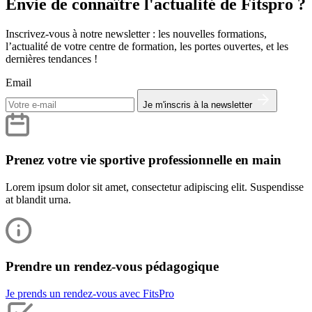
Envie de connaître l'actualité de Fitspro ?
Inscrivez-vous à notre newsletter : les nouvelles formations,
l’actualité de votre centre de formation, les portes ouvertes, et les
dernières tendances !
Email
Je m'inscris à la newsletter
Prenez votre vie sportive professionnelle en main
Lorem ipsum dolor sit amet, consectetur adipiscing elit. Suspendisse
at blandit urna.
Prendre un rendez-vous pédagogique
Je prends un rendez-vous avec FitsPro