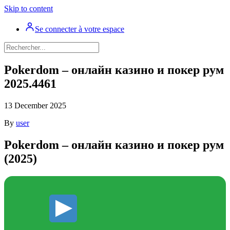
Skip to content
Se connecter à votre espace
Pokerdom – онлайн казино и покер рум
2025.4461
13 December 2025
By
user
Pokerdom – онлайн казино и покер рум
(2025)