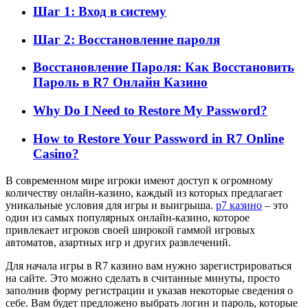
Шаг 1: Вход в систему
Шаг 2: Восстановление пароля
Восстановление Пароля: Как Восстановить
Пароль в R7 Онлайн Казино
Why Do I Need to Restore My Password?
How to Restore Your Password in R7 Online
Casino?
В современном мире игроки имеют доступ к огромному
количеству онлайн-казино, каждый из которых предлагает
уникальные условия для игры и выигрыша.
р7 казино
– это
один из самых популярных онлайн-казино, которое
привлекает игроков своей широкой гаммой игровых
автоматов, азартных игр и других развлечений.
Для начала игры в R7 казино вам нужно зарегистрироваться
на сайте. Это можно сделать в считанные минуты, просто
заполнив форму регистрации и указав некоторые сведения о
себе. Вам будет предложено выбрать логин и пароль, которые