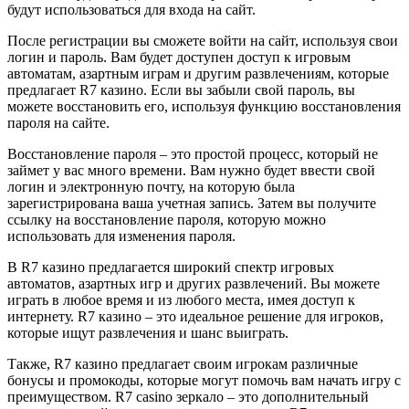
будут использоваться для входа на сайт.
После регистрации вы сможете войти на сайт, используя свои
логин и пароль. Вам будет доступен доступ к игровым
автоматам, азартным играм и другим развлечениям, которые
предлагает R7 казино. Если вы забыли свой пароль, вы
можете восстановить его, используя функцию восстановления
пароля на сайте.
Восстановление пароля – это простой процесс, который не
займет у вас много времени. Вам нужно будет ввести свой
логин и электронную почту, на которую была
зарегистрирована ваша учетная запись. Затем вы получите
ссылку на восстановление пароля, которую можно
использовать для изменения пароля.
В R7 казино предлагается широкий спектр игровых
автоматов, азартных игр и других развлечений. Вы можете
играть в любое время и из любого места, имея доступ к
интернету. R7 казино – это идеальное решение для игроков,
которые ищут развлечения и шанс выиграть.
Также, R7 казино предлагает своим игрокам различные
бонусы и промокоды, которые могут помочь вам начать игру с
преимуществом. R7 casino зеркало – это дополнительный