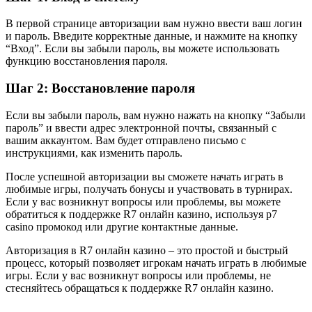
В первой странице авторизации вам нужно ввести ваш логин
и пароль. Введите корректные данные, и нажмите на кнопку
“Вход”. Если вы забыли пароль, вы можете использовать
функцию восстановления пароля.
Шаг 2: Восстановление пароля
Если вы забыли пароль, вам нужно нажать на кнопку “Забыли
пароль” и ввести адрес электронной почты, связанный с
вашим аккаунтом. Вам будет отправлено письмо с
инструкциями, как изменить пароль.
После успешной авторизации вы сможете начать играть в
любимые игры, получать бонусы и участвовать в турнирах.
Если у вас возникнут вопросы или проблемы, вы можете
обратиться к поддержке R7 онлайн казино, используя р7
casino промокод или другие контактные данные.
Авторизация в R7 онлайн казино – это простой и быстрый
процесс, который позволяет игрокам начать играть в любимые
игры. Если у вас возникнут вопросы или проблемы, не
стесняйтесь обращаться к поддержке R7 онлайн казино.