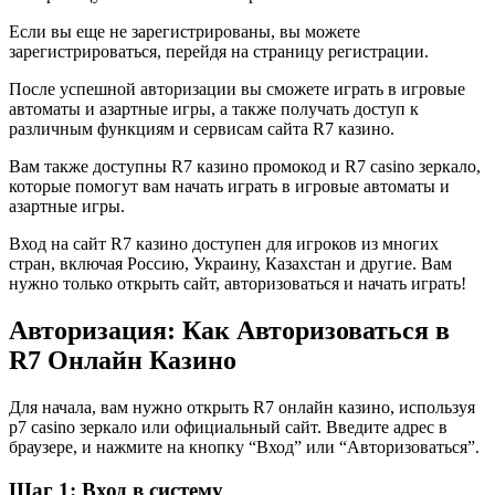
Если вы еще не зарегистрированы, вы можете
зарегистрироваться, перейдя на страницу регистрации.
После успешной авторизации вы сможете играть в игровые
автоматы и азартные игры, а также получать доступ к
различным функциям и сервисам сайта R7 казино.
Вам также доступны R7 казино промокод и R7 casino зеркало,
которые помогут вам начать играть в игровые автоматы и
азартные игры.
Вход на сайт R7 казино доступен для игроков из многих
стран, включая Россию, Украину, Казахстан и другие. Вам
нужно только открыть сайт, авторизоваться и начать играть!
Авторизация: Как Авторизоваться в
R7 Онлайн Казино
Для начала, вам нужно открыть R7 онлайн казино, используя
р7 casino зеркало или официальный сайт. Введите адрес в
браузере, и нажмите на кнопку “Вход” или “Авторизоваться”.
Шаг 1: Вход в систему