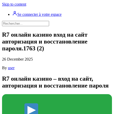
Skip to content
Se connecter à votre espace
R7 онлайн казино вход на сайт
авторизация и восстановление
пароля.1763 (2)
26 December 2025
By
user
R7 онлайн казино – вход на сайт,
авторизация и восстановление пароля