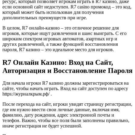
ресурс, который позволяет игрокам играть в R7 казино, даже
если основной сайт недоступен. R7 casino промокод – это код,
который может быть использован для получения
дополнительных преимуществ при игре.
В целом, R7 онлайн-казино – это отличное решение для
игроков, которые ищут развлечения и шанс выиграть. С его
широким спектром игровых автоматов, азартных игр и
других развлечений, а также функцией восстановления
пароля, R7 казино – это идеальное место для игроков.
R7 Онлайн Казино: Вход на Сайт,
Авторизация и Восстановление Пароля
Для начала игроки R7 казино должны зарегистрироваться на
сайте, чтобы начать играть. Вход на сайт доступен по адресу
https://журналкрым.рф/ .
После перехода на сайт, игроки увидят страницу регистрации,
где им нужно ввести свои личные данные, включая имя,
фамилию, дату рождения, адрес электронной почты и
телефон. Важно, чтобы все поля были заполнены правильно,
иначе регистрация не будет успешной.