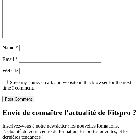
Name
*
Email
*
Website
Save my name, email, and website in this browser for the next
time I comment.
Envie de connaître l'actualité de Fitspro ?
Inscrivez-vous à notre newsletter : les nouvelles formations,
l’actualité de votre centre de formation, les portes ouvertes, et les
dernières tendances !