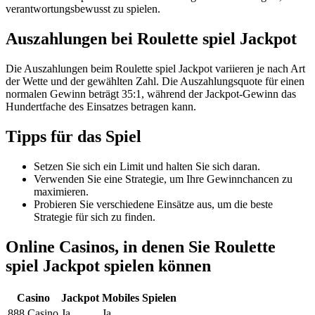
verantwortungsbewusst zu spielen.
Auszahlungen bei Roulette spiel Jackpot
Die Auszahlungen beim Roulette spiel Jackpot variieren je nach Art
der Wette und der gewählten Zahl. Die Auszahlungsquote für einen
normalen Gewinn beträgt 35:1, während der Jackpot-Gewinn das
Hundertfache des Einsatzes betragen kann.
Tipps für das Spiel
Setzen Sie sich ein Limit und halten Sie sich daran.
Verwenden Sie eine Strategie, um Ihre Gewinnchancen zu
maximieren.
Probieren Sie verschiedene Einsätze aus, um die beste
Strategie für sich zu finden.
Online Casinos, in denen Sie Roulette
spiel Jackpot spielen können
Casino
Jackpot
Mobiles Spielen
888 Casino
Ja
Ja