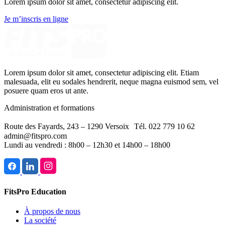
Lorem ipsum dolor sit amet, consectetur adipiscing elit.
Je m’inscris en ligne
Lorem ipsum dolor sit amet, consectetur adipiscing elit. Etiam
malesuada, elit eu sodales hendrerit, neque magna euismod sem, vel
posuere quam eros ut ante.
Administration et formations
Route des Fayards, 243 – 1290 Versoix Tél. 022 779 10 62
admin@fitspro.com
Lundi au vendredi : 8h00 – 12h30 et 14h00 – 18h00
FitsPro Education
À propos de nous
La société