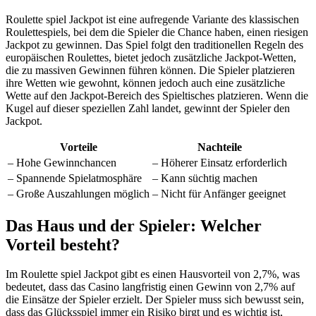
Roulette spiel Jackpot ist eine aufregende Variante des klassischen
Roulettespiels, bei dem die Spieler die Chance haben, einen riesigen
Jackpot zu gewinnen. Das Spiel folgt den traditionellen Regeln des
europäischen Roulettes, bietet jedoch zusätzliche Jackpot-Wetten,
die zu massiven Gewinnen führen können. Die Spieler platzieren
ihre Wetten wie gewohnt, können jedoch auch eine zusätzliche
Wette auf den Jackpot-Bereich des Spieltisches platzieren. Wenn die
Kugel auf dieser speziellen Zahl landet, gewinnt der Spieler den
Jackpot.
Vorteile
Nachteile
– Hohe Gewinnchancen
– Höherer Einsatz erforderlich
– Spannende Spielatmosphäre
– Kann süchtig machen
– Große Auszahlungen möglich
– Nicht für Anfänger geeignet
Das Haus und der Spieler: Welcher
Vorteil besteht?
Im Roulette spiel Jackpot gibt es einen Hausvorteil von 2,7%, was
bedeutet, dass das Casino langfristig einen Gewinn von 2,7% auf
die Einsätze der Spieler erzielt. Der Spieler muss sich bewusst sein,
dass das Glücksspiel immer ein Risiko birgt und es wichtig ist,