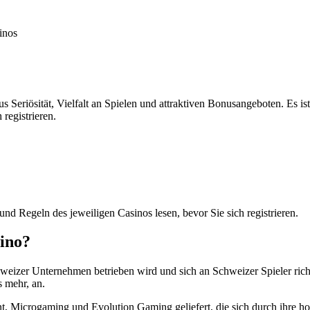
inos
Seriösität, Vielfalt an Spielen und attraktiven Bonusangeboten. Es ist
registrieren.
und Regeln des jeweiligen Casinos lesen, bevor Sie sich registrieren.
sino?
hweizer Unternehmen betrieben wird und sich an Schweizer Spieler rich
s mehr, an.
, Microgaming und Evolution Gaming geliefert, die sich durch ihre ho