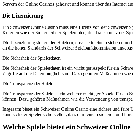
Servern der Online Casinos gehostet und können über das Internet au
Die Lizenzierung
Ein Schweizer Online Casino muss eine Lizenz von der Schweizer Spi
Kriterien wie der Sicherheit der Spielerdaten, der Transparenz der Spie
Die Lizenzierung sichert den Spielern, dass sie in einem sicheren und
an die hohen Standards der Schweizer Spielbankkommission angepass
Die Sicherheit der Spielerdaten
Die Sicherheit der Spielerdaten ist ein wichtiger Aspekt für ein Schw
Zugriffe auf die Daten möglich sind. Dazu gehören Maßnahmen wie d
Die Transparenz der Spiele
Die Transparenz der Spiele ist ein weiterer wichtiger Aspekt für ein
können. Dazu gehören Maßnahmen wie die Verwendung von transparent
Insgesamt bietet ein Schweizer Online Casino eine sichere und faire 
kann sich der Spieler sicherstellen, dass er in einem sicheren und fair
Welche Spiele bietet ein Schweizer Online