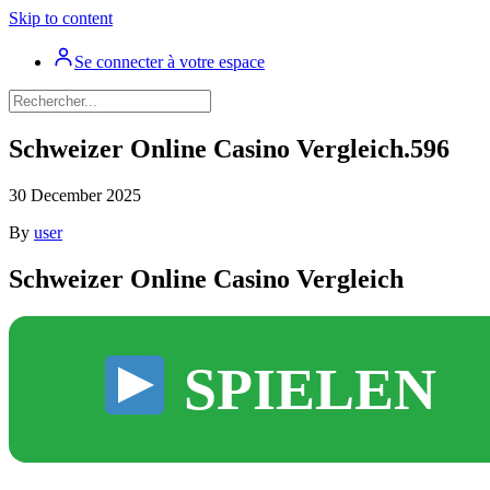
Skip to content
Se connecter à votre espace
Schweizer Online Casino Vergleich.596
30 December 2025
By
user
Schweizer Online Casino Vergleich
SPIELEN