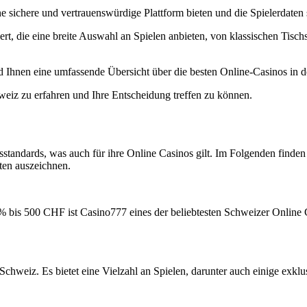
ne sichere und vertrauenswürdige Plattform bieten und die Spielerdaten 
rt, die eine breite Auswahl an Spielen anbieten, von klassischen Tisch
Ihnen eine umfassende Übersicht über die besten Online-Casinos in de
weiz zu erfahren und Ihre Entscheidung treffen zu können.
sstandards, was auch für ihre Online Casinos gilt. Im Folgenden finde
oten auszeichnen.
bis 500 CHF ist Casino777 eines der beliebtesten Schweizer Online Cas
chweiz. Es bietet eine Vielzahl an Spielen, darunter auch einige exklus