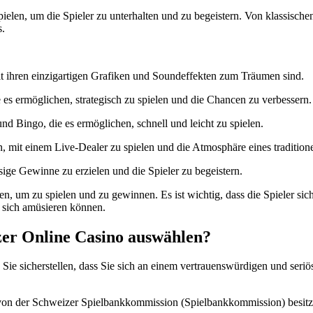
ielen, um die Spieler zu unterhalten und zu begeistern. Von klassische
s.
t ihren einzigartigen Grafiken und Soundeffekten zum Träumen sind.
 es ermöglichen, strategisch zu spielen und die Chancen zu verbessern.
 Bingo, die es ermöglichen, schnell und leicht zu spielen.
 mit einem Live-Dealer zu spielen und die Atmosphäre eines traditione
sige Gewinne zu erzielen und die Spieler zu begeistern.
en, um zu spielen und zu gewinnen. Es ist wichtig, dass die Spieler sic
d sich amüsieren können.
izer Online Casino auswählen?
e sicherstellen, dass Sie sich an einem vertrauenswürdigen und seriösen
 von der Schweizer Spielbankkommission (Spielbankkommission) besitzen