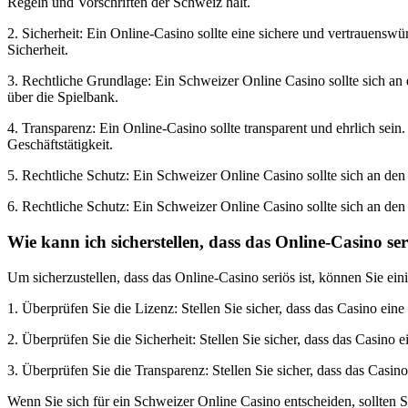
Regeln und Vorschriften der Schweiz hält.
2. Sicherheit: Ein Online-Casino sollte eine sichere und vertrauensw
Sicherheit.
3. Rechtliche Grundlage: Ein Schweizer Online Casino sollte sich a
über die Spielbank.
4. Transparenz: Ein Online-Casino sollte transparent und ehrlich s
Geschäftstätigkeit.
5. Rechtliche Schutz: Ein Schweizer Online Casino sollte sich an de
6. Rechtliche Schutz: Ein Schweizer Online Casino sollte sich an de
Wie kann ich sicherstellen, dass das Online-Casino seri
Um sicherzustellen, dass das Online-Casino seriös ist, können Sie ein
1. Überprüfen Sie die Lizenz: Stellen Sie sicher, dass das Casino ei
2. Überprüfen Sie die Sicherheit: Stellen Sie sicher, dass das Casino 
3. Überprüfen Sie die Transparenz: Stellen Sie sicher, dass das Casino 
Wenn Sie sich für ein Schweizer Online Casino entscheiden, sollten Sie