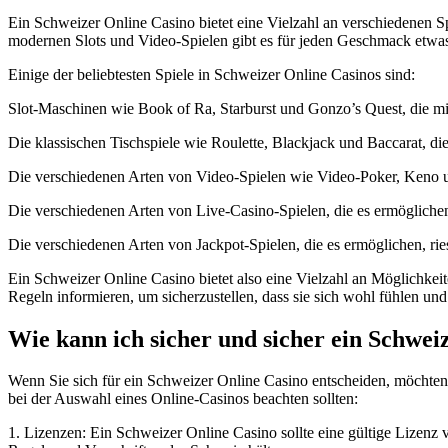
Ein Schweizer Online Casino bietet eine Vielzahl an verschiedenen Sp
modernen Slots und Video-Spielen gibt es für jeden Geschmack etwa
Einige der beliebtesten Spiele in Schweizer Online Casinos sind:
Slot-Maschinen wie Book of Ra, Starburst und Gonzo’s Quest, die mi
Die klassischen Tischspiele wie Roulette, Blackjack und Baccarat, die
Die verschiedenen Arten von Video-Spielen wie Video-Poker, Keno und
Die verschiedenen Arten von Live-Casino-Spielen, die es ermöglichen,
Die verschiedenen Arten von Jackpot-Spielen, die es ermöglichen, rie
Ein Schweizer Online Casino bietet also eine Vielzahl an Möglichkeit
Regeln informieren, um sicherzustellen, dass sie sich wohl fühlen un
Wie kann ich sicher und sicher ein Schwe
Wenn Sie sich für ein Schweizer Online Casino entscheiden, möchten Si
bei der Auswahl eines Online-Casinos beachten sollten:
1. Lizenzen: Ein Schweizer Online Casino sollte eine gültige Lizenz