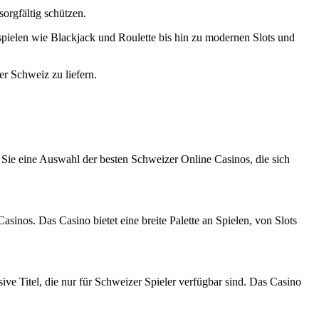
sorgfältig schützen.
spielen wie Blackjack und Roulette bis hin zu modernen Slots und
r Schweiz zu liefern.
n Sie eine Auswahl der besten Schweizer Online Casinos, die sich
inos. Das Casino bietet eine breite Palette an Spielen, von Slots
ive Titel, die nur für Schweizer Spieler verfügbar sind. Das Casino