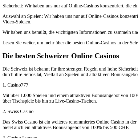
Sicherheit: Wir haben uns nur auf Online-Casinos konzentriert, die ei
Auswahl an Spielen: Wir haben uns nur auf Online-Casinos konzentrie
Video-Spielen.
Wir haben uns bemüßt, die wichtigsten Informationen zu sammeln und 
Lesen Sie weiter, um mehr über die besten Online-Casinos in der Sch
Die besten Schweizer Online Casinos
Die Schweiz ist bekannt für ihre strengen Regeln und hohe Sicherheit
durch ihre Seriosität, Vielfalt an Spielen und attraktiven Bonusangeb
1. Casino777
Mit über 1.000 Spielen und einem attraktiven Bonusangebot von 100% 
über Tischspiele bis hin zu Live-Casino-Tischen.
2. Swiss Casino
Das Swiss Casino ist ein weiteres renommiertes Online Casino in der S
bietet auch ein attraktives Bonusangebot von 100% bis 500 CHF.
3. Casino Lugano