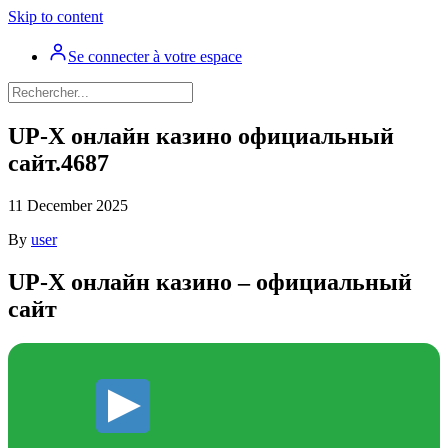
Skip to content
Se connecter à votre espace
UP-X онлайн казино официальный
сайт.4687
11 December 2025
By
user
UP-X онлайн казино – официальный
сайт