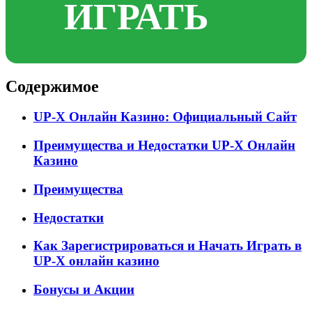
ИГРАТЬ
Содержимое
UP-X Онлайн Казино: Официальный Сайт
Преимущества и Недостатки UP-X Онлайн
Казино
Преимущества
Недостатки
Как Зарегистрироваться и Начать Играть в
UP-X онлайн казино
Бонусы и Акции