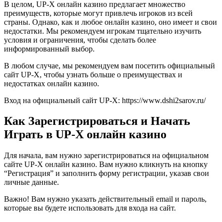
В целом, UP-X онлайн казино предлагает множество
преимуществ, которые могут привлечь игроков из всей
страны. Однако, как и любое онлайн казино, оно имеет и свои
недостатки. Мы рекомендуем игрокам тщательно изучить
условия и ограничения, чтобы сделать более
информированный выбор.
В любом случае, мы рекомендуем вам посетить официальный
сайт UP-X, чтобы узнать больше о преимуществах и
недостатках онлайн казино.
Вход на официальный сайт UP-X: https://www.dshi2sarov.ru/
Как Зарегистрироваться и Начать
Играть в UP-X онлайн казино
Для начала, вам нужно зарегистрироваться на официальном
сайте UP-X онлайн казино. Вам нужно кликнуть на кнопку
“Регистрация” и заполнить форму регистрации, указав свои
личные данные.
Важно! Вам нужно указать действительный email и пароль,
которые вы будете использовать для входа на сайт.