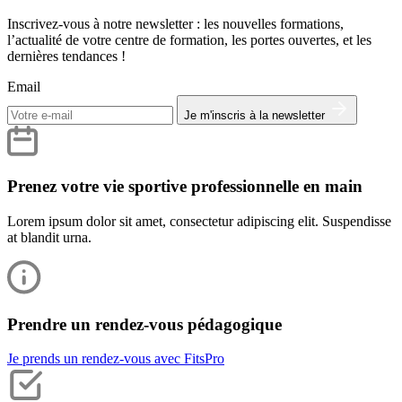
Inscrivez-vous à notre newsletter : les nouvelles formations,
l’actualité de votre centre de formation, les portes ouvertes, et les
dernières tendances !
Email
Je m'inscris à la newsletter
Prenez votre vie sportive professionnelle en main
Lorem ipsum dolor sit amet, consectetur adipiscing elit. Suspendisse
at blandit urna.
Prendre un rendez-vous pédagogique
Je prends un rendez-vous avec FitsPro