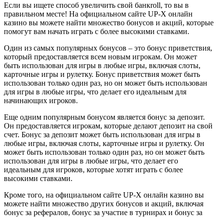
Если вы ищете способ увеличить свой банкroll, то вы в
правильном месте! На официальном сайте UP-X онлайн
казино вы можете найти множество бонусов и акций, которые
помогут вам начать играть с более высокими ставками.
Один из самых популярных бонусов – это бонус приветствия,
который предоставляется всем новым игрокам. Он может
быть использован для игры в любые игры, включая слоты,
карточные игры и рулетку. Бонус приветствия может быть
использован только один раз, но он может быть использован
для игры в любые игры, что делает его идеальным для
начинающих игроков.
Еще одним популярным бонусом является бонус за депозит.
Он предоставляется игрокам, которые делают депозит на свой
счет. Бонус за депозит может быть использован для игры в
любые игры, включая слоты, карточные игры и рулетку. Он
может быть использован только один раз, но он может быть
использован для игры в любые игры, что делает его
идеальным для игроков, которые хотят играть с более
высокими ставками.
Кроме того, на официальном сайте UP-X онлайн казино вы
можете найти множество других бонусов и акций, включая
бонус за рефералов, бонус за участие в турнирах и бонус за