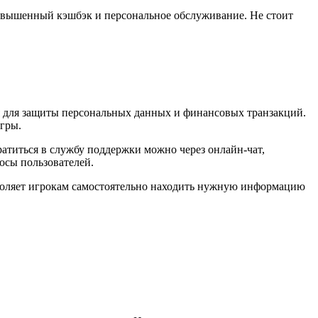
повышенный кэшбэк и персональное обслуживание. Не стоит
 для защиты персональных данных и финансовых транзакций.
гры.
атиться в службу поддержки можно через онлайн-чат,
осы пользователей.
зволяет игрокам самостоятельно находить нужную информацию