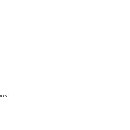
nces !