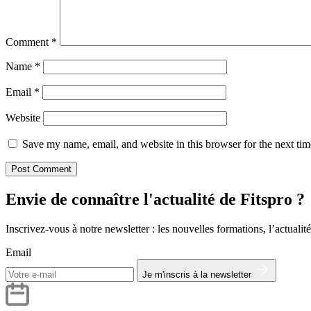
Comment
*
Name
*
Email
*
Website
Save my name, email, and website in this browser for the next ti
Envie de connaître l'actualité de Fitspro ?
Inscrivez-vous à notre newsletter : les nouvelles formations, l’actualité
Email
Je m'inscris à la newsletter