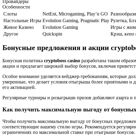
Провайдеры
Особенности
Слоты
NetEnt, Microgaming, Play’n GO
Разнообрази
Настольные Игры
Evolution Gaming, Pragmatic Play
Рулетка, Бл
Живое Казино
Evolution Gaming
Игры с жив
Другое
Quickspin
Крэш, кено 
Бонусные предложения и акции cryptobo
Бонусная политика
cryptoboss casino
разработана таким образо
акции и предлагает широкий выбор бонусов, включая приветст
Особое внимание уделяется вейджер-требованиям, которые д
умеренные, что делает условия отыгрыша более приятными и 
его активацией.
Регулярные турниры и розыгрыши призов добавляют азарта и п
Как получить максимальную выгоду от бонусны
Чтобы получить максимальную выгоду от бонусных предложе
соответствующие вашему стилю игры. Рекомендуется регулярно
ограничениях по максимальной ставке при отыгрыше бонусов.