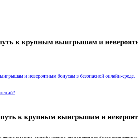
ой путь к крупным выигрышам и невероят
м выигрышам и невероятным бонусам в безопасной онлайн-среде.
ожений?
вой путь к крупным выигрышам и невероя