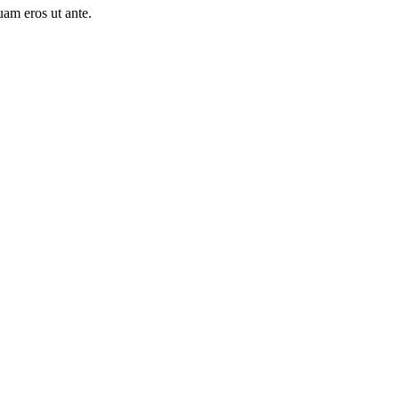
uam eros ut ante.