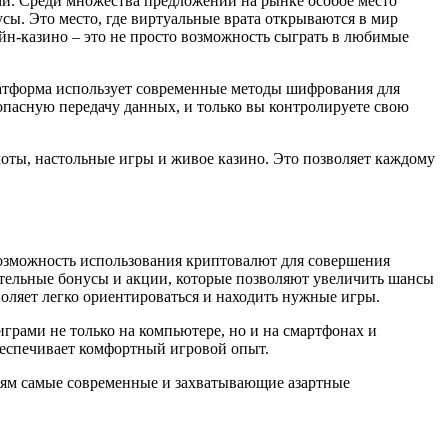
ыми. Среди множества предложений на рынке особое место
сы. Это место, где виртуальные врата открываются в мир
йн-казино – это не просто возможность сыграть в любимые
Платформа использует современные методы шифрования для
опасную передачу данных, и только вы контролируете свою
оты, настольные игры и живое казино. Это позволяет каждому
озможность использования криптовалют для совершения
ательные бонусы и акции, которые позволяют увеличить шансы
оляет легко ориентироваться и находить нужные игры.
грами не только на компьютере, но и на смартфонах и
беспечивает комфортный игровой опыт.
лям самые современные и захватывающие азартные