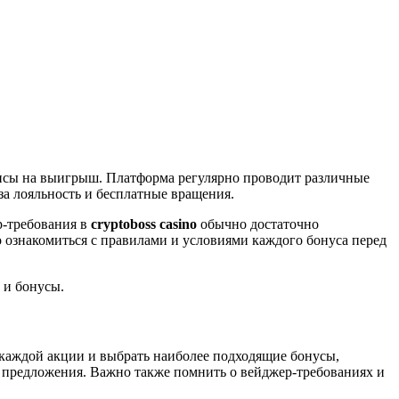
ансы на выигрыш. Платформа регулярно проводит различные
а лояльность и бесплатные вращения.
р-требования в
cryptoboss casino
обычно достаточно
 ознакомиться с правилами и условиями каждого бонуса перед
 и бонусы.
 каждой акции и выбрать наиболее подходящие бонусы,
 предложения. Важно также помнить о вейджер-требованиях и