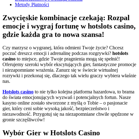
Metody Płatności
Zwycięskie kombinacje czekają: Rozpal
emocje i wygraj fortunę w hotslots casino,
gdzie każda gra to nowa szansa!
Czy marzysz o wygranej, która odmieni Twoje życie? Chcesz
poczuć dreszcz emocji i adrenalinę podczas rozgrywki?
hotslots
casino
to miejsce, gdzie Twoje pragnienia mogą się spełnić!
Oferujemy szeroki wybór ekscytujących gier, fantastyczne promocje
i niezapomniane wrażenia. Zanurz się w świecie wirtualnej
rozrywki i przekonaj się, dlaczego tak wielu graczy wybiera właśnie
nas.
Hotslots casino
to nie tylko kolejna platforma hazardowa, to brama
do świata emocjonujących wyzwań i potencjalnych fortun. Nasze
kasyno online zostało stworzone z myślą o Tobie – o pasjonacie
gier, który ceni sobie wysoką jakość, bezpieczeństwo i
niezawodność. Przygotuj się na niezapomniane chwile spędzone w
gronie szczęśliwców!
Wybór Gier w Hotslots Casino