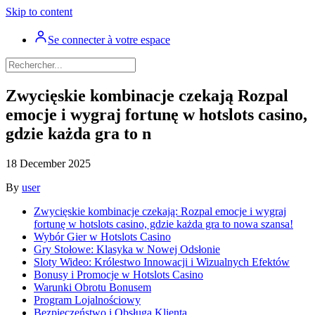
Skip to content
Se connecter à votre espace
Zwycięskie kombinacje czekają Rozpal
emocje i wygraj fortunę w hotslots casino,
gdzie każda gra to n
18 December 2025
By
user
Zwycięskie kombinacje czekają: Rozpal emocje i wygraj
fortunę w hotslots casino, gdzie każda gra to nowa szansa!
Wybór Gier w Hotslots Casino
Gry Stołowe: Klasyka w Nowej Odsłonie
Sloty Wideo: Królestwo Innowacji i Wizualnych Efektów
Bonusy i Promocje w Hotslots Casino
Warunki Obrotu Bonusem
Program Lojalnościowy
Bezpieczeństwo i Obsługa Klienta